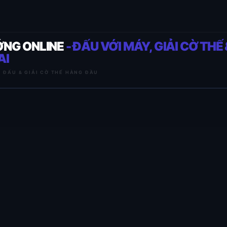
ỚNG ONLINE
- ĐẤU VỚI MÁY, GIẢI CỜ THẾ 
AI
I ĐẤU & GIẢI CỜ THẾ HÀNG ĐẦU