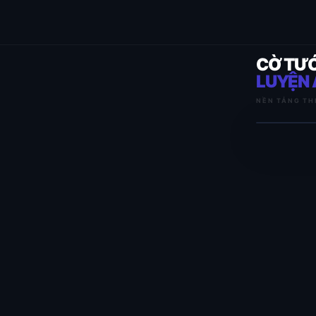
CỜ TƯ
LUYỆN 
NỀN TẢNG TH